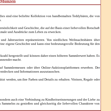
d Münzen
dies sind eine beliebte Kollektion von handbemalten Teddybären, die von
s.
sönlichkeit und Geschichte, die auf der Basis einer liebevollen Botschaft
erkmale und Ausdrücke zum Leben zu erwecken.
 Jahreszeiten repräsentieren. Von niedlichen Weihnachtsbären über
t seine eigene Geschichte und kann eine bedeutungsvolle Bedeutung für den
ückzahl hergestellt und können daher einen höheren Sammlerwert haben. Es
pannender macht.
auf Sammlermessen oder über Online-Auktionsplattformen erwerben. Der
 entdecken und Informationen auszutauschen.
tzt werden, um ihre Farben und Details zu erhalten. Vitrinen, Regale oder
sondern auch eine Verbindung zu Kindheitserinnerungen und der Liebe zu
es Sammelns zu genießen und gleichzeitig die liebevollen Charaktere von