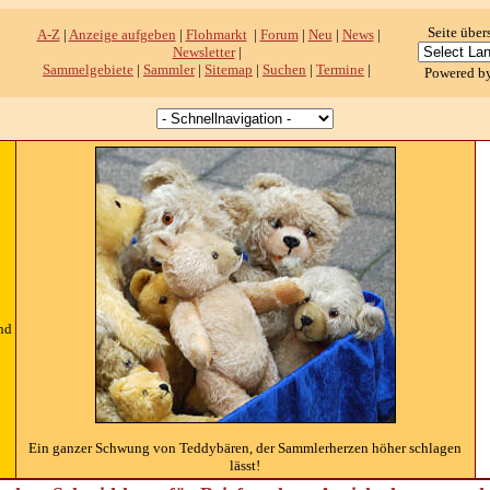
Seite über
A-Z
|
Anzeige aufgeben
|
Flohmarkt
|
Forum
|
Neu
|
News
|
Newsletter
|
Sammelgebiete
|
Sammler
|
Sitemap
|
Suchen
|
Termine
|
Powered b
nd
Ein ganzer Schwung von Teddybären, der Sammlerherzen höher schlagen
lässt!