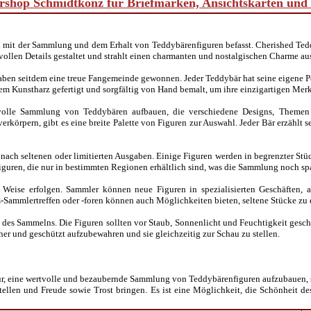
shop Schmidtkonz für Briefmarken, Ansichtskarten un
h mit der Sammlung und dem Erhalt von Teddybärenfiguren befasst. Cherished Ted
evollen Details gestaltet und strahlt einen charmanten und nostalgischen Charme au
ben seitdem eine treue Fangemeinde gewonnen. Jeder Teddybär hat seine eigene Per
gem Kunstharz gefertigt und sorgfältig von Hand bemalt, um ihre einzigartigen M
le Sammlung von Teddybären aufbauen, die verschiedene Designs, Themen und
erkörpern, gibt es eine breite Palette von Figuren zur Auswahl. Jeder Bär erzähl
nach seltenen oder limitierten Ausgaben. Einige Figuren werden in begrenzter St
Figuren, die nur in bestimmten Regionen erhältlich sind, was die Sammlung noch s
Weise erfolgen. Sammler können neue Figuren in spezialisierten Geschäften, 
Sammlertreffen oder -foren können auch Möglichkeiten bieten, seltene Stücke zu
 des Sammelns. Die Figuren sollten vor Staub, Sonnenlicht und Feuchtigkeit geschü
r und geschützt aufzubewahren und sie gleichzeitig zur Schau zu stellen.
r, eine wertvolle und bezaubernde Sammlung von Teddybärenfiguren aufzubauen, 
ellen und Freude sowie Trost bringen. Es ist eine Möglichkeit, die Schönheit d