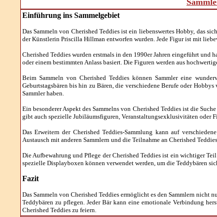
Sammler
Einführung ins Sammelgebiet
Das Sammeln von Cherished Teddies ist ein liebenswertes Hobby, das sic
der Künstlerin Priscilla Hillman entworfen wurden. Jede Figur ist mit lieb
Cherished Teddies wurden erstmals in den 1990er Jahren eingeführt und ha
oder einem bestimmten Anlass basiert. Die Figuren werden aus hochwerti
Beim Sammeln von Cherished Teddies können Sammler eine wundervol
Geburtstagsbären bis hin zu Bären, die verschiedene Berufe oder Hobbys v
Sammler haben.
Ein besonderer Aspekt des Sammelns von Cherished Teddies ist die Suche 
gibt auch spezielle Jubiläumsfiguren, Veranstaltungsexklusivitäten oder 
Das Erweitern der Cherished Teddies-Sammlung kann auf verschiedene 
Austausch mit anderen Sammlern und die Teilnahme an Cherished Teddies-
Die Aufbewahrung und Pflege der Cherished Teddies ist ein wichtiger Teil
spezielle Displayboxen können verwendet werden, um die Teddybären siche
Fazit
Das Sammeln von Cherished Teddies ermöglicht es den Sammlern nicht nu
Teddybären zu pflegen. Jeder Bär kann eine emotionale Verbindung herst
Cherished Teddies zu feiern.