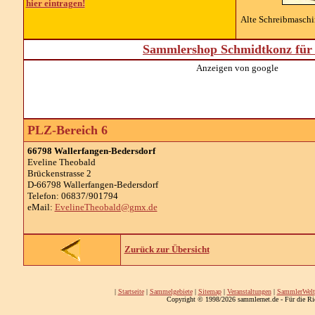
hier eintragen!
Alte Schreibmaschin
Sammlershop Schmidtkonz für 
Anzeigen von google
PLZ-Bereich 6
66798 Wallerfangen-Bedersdorf
Eveline Theobald
Brückenstrasse 2
D-66798 Wallerfangen-Bedersdorf
Telefon: 06837/901794
eMail:
EvelineTheobald@gmx.de
Zurück zur Übersicht
|
Startseite
|
Sammelgebiete
|
Sitemap
|
Veranstaltungen
|
SammlerWelt
Copyright © 1998/2026 sammlernet.de - Für die Ri