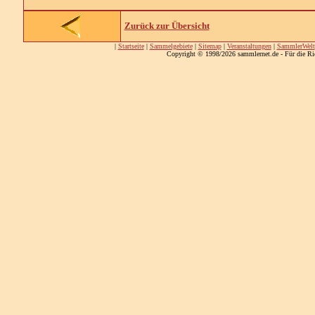
Zurück zur Übersicht
|
Startseite
|
Sammelgebiete
|
Sitemap
|
Veranstaltungen
|
SammlerWelt
Copyright © 1998/2026 sammlernet.de - Für die Ri