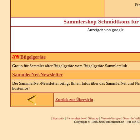
Ein
Sammlershop Schmidtkonz für 
Anzeigen von google
Bügelgeräte
Group für Sammler alter Bügelgeräte vom Bügelgeräte Sammlerclub.
SammlerNet-Newsletter
Der SammlerNet-Newsletter bringt Ihnen Infos über das SammlerNet und Nach
kostenlos!
Zurück zur Übersicht
|
Startseite
|
Sammelgebiete
|
Sitemap
|
Veranstaltungen
|
SammlerWelt
Copyright © 1998/2026 sammlernet.de - Für die Ri