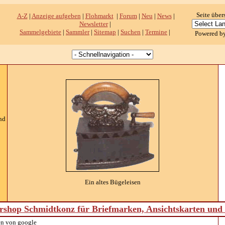
Seite über
A-Z
|
Anzeige aufgeben
|
Flohmarkt
|
Forum
|
Neu
|
News
|
Newsletter
|
Sammelgebiete
|
Sammler
|
Sitemap
|
Suchen
|
Termine
|
Powered b
nd
Ein altes Bügeleisen
shop Schmidtkonz für Briefmarken, Ansichtskarten un
n von google