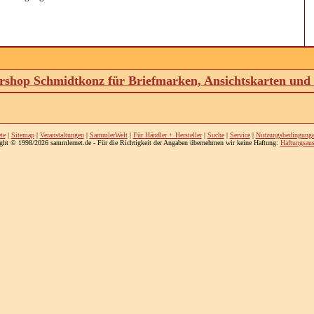
shop Schmidtkonz für Briefmarken, Ansichtskarten un
te
|
Sitemap
|
Veranstaltungen
|
SammlerWelt
|
Für Händler + Hersteller
|
Suche
|
Service
|
Nutzungsbedingung
ght © 1998/2026 sammlernet.de - Für die Richtigkeit der Angaben übernehmen wir keine Haftung:
Haftungsaus