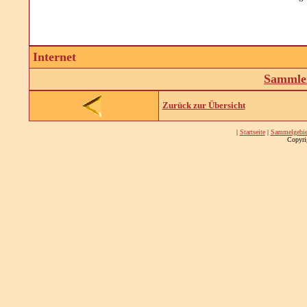
Internet
Sammler
Zurück zur Übersicht
|
Startseite
|
Sammelgebie
Copyri