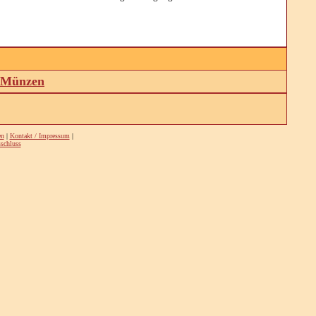
d Münzen
en
|
Kontakt / Impressum
|
schluss