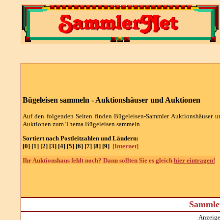
Bügeleisen sammeln -
Auktionshäuser und Auktionen
Auf den folgenden Seiten finden
Bügeleisen
-Sammler Auktionshäuser u
Auktionen zum Thema
Bügeleisen
sammeln.
Sortiert nach Postleitzahlen und Ländern:
[0] [1] [2] [3] [4] [5] [6] [7] [8] [9]
[Internet]
Ihr Auktionshaus fehlt noch? Dann sollten Sie es gleich
hier eintragen!
Sammler
Anzeige