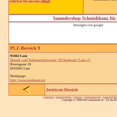
schicken Sie uns eine
eMail!
Sammlershop Schmidtkonz für 
Anzeigen von google
PLZ-Bereich 9
93462 Lam
Heimat- und Volkstrachtenverein "D`Ossabuam" Lam e.V.
Rosengasse 18
D-93462 Lam
Homepage:
http://www.ossabuam.de/
Zurück zur Übersicht
|
Startseite
|
Sammelgebiete
|
Sitemap
|
Veranstaltungen
|
SammlerWelt
Copyright © 1998/2026 sammlernet.de - Für die Ri