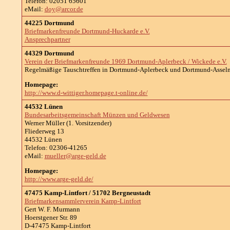
Telefon: 02051 65601
eMail:
doy@arcor.de
44225 Dortmund
Briefmarkenfreunde Dortmund-Huckarde e.V.
Ansprechpartner
44329 Dortmund
Verein der Briefmarkenfreunde 1969 Dortmund-Aplerbeck / Wickede e.V.
Regelmäßige Tauschtreffen in Dortmund-Aplerbeck und Dortmund-Asseln.
Homepage:
http://www.d-wittiger.homepage.t-online.de/
44532 Lünen
Bundesarbeitsgemeinschaft Münzen und Geldwesen
Werner Müller (1. Vorsitzender)
Fliederweg 13
44532 Lünen
Telefon: 02306-41265
eMail:
mueller@arge-geld.de
Homepage:
http://www.arge-geld.de/
47475 Kamp-Lintfort / 51702 Bergneustadt
Briefmarkensammlerverein Kamp-Lintfort
Gert W. F. Murmann
Hoerstgener Str. 89
D-47475 Kamp-Lintfort