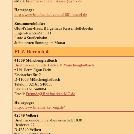
eMail:
briefmarkenverein-kassel@gmx.de
Homepage:
http://www.briefmarkenverein1881-kassel.de
Zusammenkünfte:
Olof-Palme-Haus, Bürgerhaus Kassel Helleboehn
Eugen-Richter-Str. 111
Linie 4 Straßenbahn
Jeden ersten Sonntag im Monat
PLZ-Bereich 4
41069 Mönchengladbach
Briefmarkenfreunde 1924 e.V. Mönchengladbach
z.Hd. Herrn Egon Ficht
Eisenacher Str. 2
D-41069 Mönchengladbach
Telefon: 02161 540038
Fax: 02161 540084
Email:
Freunde@Briefmarken-MG.de
Homepage:
http://www.briefmarken-mg.de/
42549 Velbert
Briefmarken-Sammler-Gemeinschaft 1938
Herderstr. 27
D-42549 Velbert