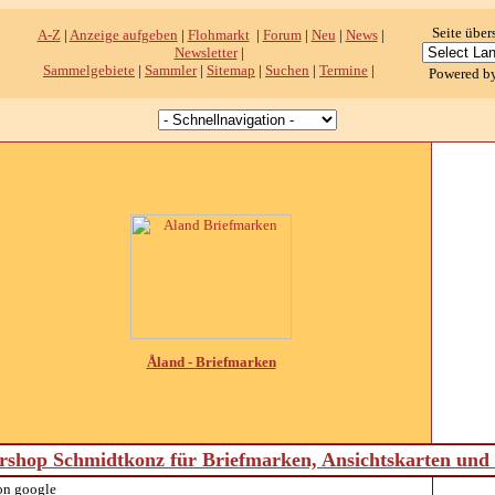
Seite über
A-Z
|
Anzeige aufgeben
|
Flohmarkt
|
Forum
|
Neu
|
News
|
Newsletter
|
Sammelgebiete
|
Sammler
|
Sitemap
|
Suchen
|
Termine
|
Powered b
Åland - Briefmarken
shop Schmidtkonz für Briefmarken, Ansichtskarten un
on google