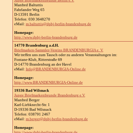
Junge Briefmarkenfreunde Berlin e.V.
Manfred Baltuttis
Fahrlander Weg 65
D-13591 Berlin
Telefon: 030 3648270
eMail:
m.baltuttis@dphj-berlin-brandenburg.de
Homepage:
http://www.dphj-berlin-brandenburg.de
14770 Brandenburg a.d.H.
Briefmarken-Sammler-Vereins BRANDENBURGIA e. V.
Wir treffen uns zum Tausch oder zu anderen Veranstaltungen im:
Fontane-Klub, Ritterstraße 69
D-14770 Brandenburg an der Havel
eMail:
Info@BRANDENBURGIA-Online.de
Homepage:
http://www.BRANDENBURGIA-Online.de
19336 Bad Wilsnack
Junge Briefmarkenfreunde Brandenburg e.V.
Manfred Berger
Karl-Liebknecht-Str. 1
D-19336 Bad Wilsnack
Telefon: 038791 2467
eMail:
m.berger@dphj-berlin-brandenburg.de
Homepage:
http://www.dphj-berlin-brandenburg.de