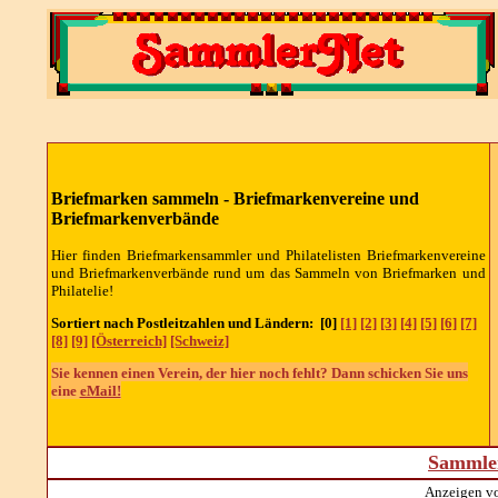
Briefmarken sammeln - Briefmarkenvereine und
Briefmarkenverbände
Hier finden Briefmarkensammler und Philatelisten Briefmarkenvereine
und Briefmarkenverbände rund um das Sammeln von Briefmarken und
Philatelie!
Sortiert nach Postleitzahlen und Ländern: [0]
[1]
[2]
[3]
[4]
[5]
[6]
[7]
[8]
[9]
[Österreich]
[Schweiz]
Sie kennen einen Verein, der hier noch fehlt? Dann schicken Sie uns
eine
eMail!
Sammler
Anzeigen v