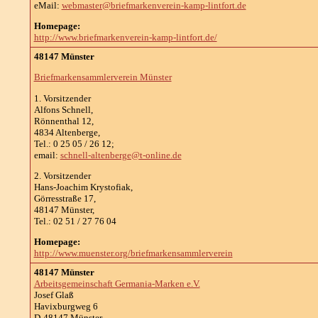
eMail:
webmaster@briefmarkenverein-kamp-lintfort.de
Homepage:
http://www.briefmarkenverein-kamp-lintfort.de/
48147 Münster
Briefmarkensammlerverein Münster
1. Vorsitzender
Alfons Schnell,
Rönnenthal 12,
4834 Altenberge,
Tel.: 0 25 05 / 26 12;
email:
schnell-altenberge@t-online.de
2. Vorsitzender
Hans-Joachim Krystofiak,
Görresstraße 17,
48147 Münster,
Tel.: 02 51 / 27 76 04
Homepage:
http://www.muenster.org/briefmarkensammlerverein
48147 Münster
Arbeitsgemeinschaft Germania-Marken e.V.
Josef Glaß
Havixburgweg 6
D-48147 Münster