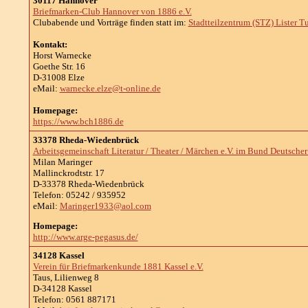
30117 Hannover
Briefmarken-Club Hannover von 1886 e.V.
Clubabende und Vorträge finden statt im:
Stadtteilzentrum (STZ) Lister 
Kontakt:
Horst Warnecke
Goethe Str. 16
D-31008 Elze
eMail:
warnecke.elze@t-online.de
Homepage:
https://www.bch1886.de
33378 Rheda-Wiedenbrück
Arbeitsgemeinschaft Literatur / Theater / Märchen e.V. im Bund Deutscher P
Milan Maringer
Mallinckrodtstr. 17
D-33378 Rheda-Wiedenbrück
Telefon: 05242 / 935952
eMail:
Maringer1933@aol.com
Homepage:
http://www.arge-pegasus.de/
34128 Kassel
Verein für Briefmarkenkunde 1881 Kassel e.V.
Taus, Lilienweg 8
D-34128 Kassel
Telefon: 0561 887171