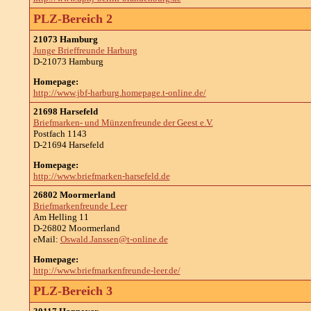
PLZ-Bereich 2
21073 Hamburg
Junge Brieffreunde Harburg
D-21073 Hamburg
Homepage:
http://www.jbf-harburg.homepage.t-online.de/
21698 Harsefeld
Briefmarken- und Münzenfreunde der Geest e.V.
Postfach 1143
D-21694 Harsefeld
Homepage:
http://www.briefmarken-harsefeld.de
26802 Moormerland
Briefmarkenfreunde Leer
Am Helling 11
D-26802 Moormerland
eMail:
Oswald.Janssen@t-online.de
Homepage:
http://www.briefmarkenfreunde-leer.de/
PLZ-Bereich 3