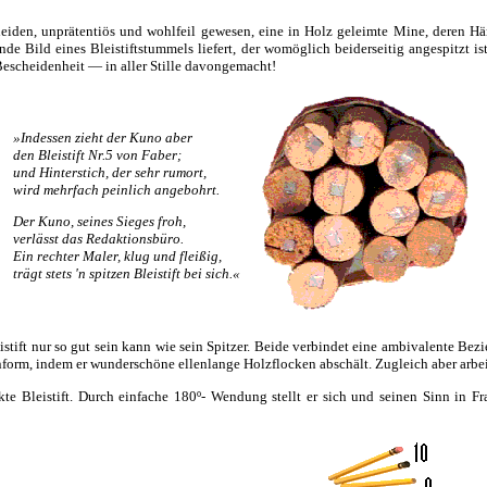
scheiden, unprätentiös und wohlfeil gewesen, eine in Holz geleimte Mine, deren 
hrende Bild eines Bleistiftstummels liefert, der womöglich beiderseitig angespitzt
escheidenheit — in aller Stille davongemacht!
»Indessen zieht der Kuno aber
den Bleistift Nr.5 von Faber;
und Hinterstich, der sehr rumort,
wird mehrfach peinlich angebohrt.
Der Kuno, seines Sieges froh,
verlässt das Redaktionsbüro.
Ein rechter Maler, klug und fleißig,
trägt stets 'n spitzen Bleistift bei sich.«
stift nur so gut sein kann wie sein Spitzer. Beide verbindet eine ambivalente Bezi
nform, indem er wunderschöne ellenlange Holzflocken abschält. Zugleich aber arbeit
te Bleistift. Durch einfache 180º- Wendung stellt er sich und seinen Sinn in F