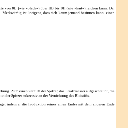
Härte von 8B (wie »black«) über HB bis 8H (wie »hart«) reichen kann. Der
 ist. Merkwürdig ist übrigens, dass sich kaum jemand besinnen kann, einen
ehung. Zum einen verhilft der Spitzer, das Ersatzmesser aufgeschraubt, die
et der Spitzer sukzessiv an der Vernichtung des Bleistifts.
rage, indem er die Produktion seines einen Endes mit dem anderen Ende