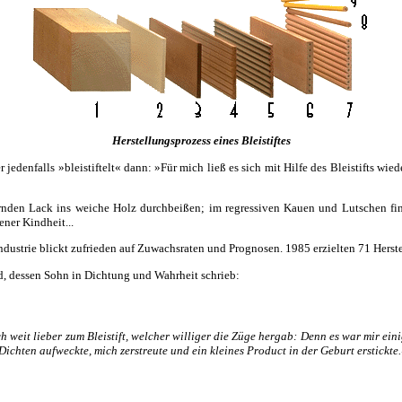
Herstellungsprozess eines Bleistiftes
jedenfalls »bleistiftelt« dann: »Für mich ließ es sich mit Hilfe des Bleistifts wiede
ernden Lack ins weiche Holz durchbeißen; im regressiven Kauen und Lutschen fin
ener Kindheit...
ndustrie blickt zufrieden auf Zuwachsraten und Prognosen. 1985 erzielten 71 Herst
d, dessen Sohn in Dichtung und Wahrheit schrieb:
ch weit lieber zum Bleistift, welcher williger die Züge hergab: Denn es war mir e
chten aufweckte, mich zerstreute und ein kleines Product in der Geburt erstickte.