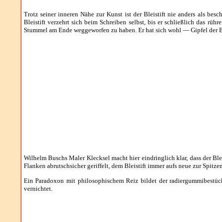
Trotz seiner inneren Nähe zur Kunst ist der Bleistift nie anders als be
Bleistift verzehrt sich beim Schreiben selbst, bis er schließlich das rü
Stummel am Ende weggeworfen zu haben. Er hat sich wohl — Gipfel der B
Wilhelm Buschs Maler Klecksel macht hier eindringlich klar, dass der Blei
Flanken abrutschsicher geriffelt, dem Bleistift immer aufs neue zur Spitze
Ein Paradoxon mit philosophischem Reiz bildet der radiergummibestück
vernichtet.