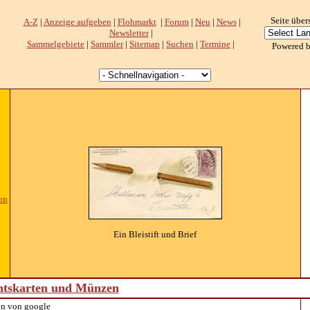
Seite über
A-Z
|
Anzeige aufgeben
|
Flohmarkt
|
Forum
|
Neu
|
News
|
Newsletter
|
Sammelgebiete
|
Sammler
|
Sitemap
|
Suchen
|
Termine
|
Powered 
on
Ein Bleistift und Brief
htskarten und Münzen
n von google