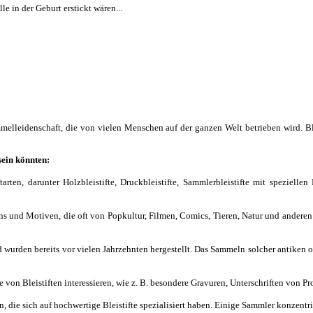
e in der Geburt erstickt wären...
elleidenschaft, die von vielen Menschen auf der ganzen Welt betrieben wird. Ble
sein könnten:
arten, darunter Holzbleistifte, Druckbleistifte, Sammlerbleistifte mit speziellen
ns und Motiven, die oft von Popkultur, Filmen, Comics, Tieren, Natur und anderen
 wurden bereits vor vielen Jahrzehnten hergestellt. Das Sammeln solcher antiken od
n Bleistiften interessieren, wie z. B. besondere Gravuren, Unterschriften von Pr
, die sich auf hochwertige Bleistifte spezialisiert haben. Einige Sammler konzentri