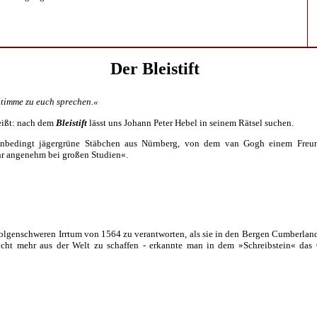
Der Bleistift
Stimme zu euch sprechen.«
heißt: nach dem
Bleistift
lässt uns Johann Peter Hebel in seinem Rätsel suchen.
nbedingt jägergrüne Stäbchen aus Nürnberg, von dem van Gogh einem Freund
hr angenehm bei großen Studien«.
lgenschweren Irrtum von 1564 zu verantworten, als sie in den Bergen Cumberlands s
icht mehr aus der Welt zu schaffen - erkannte man in dem »Schreibstein« das G