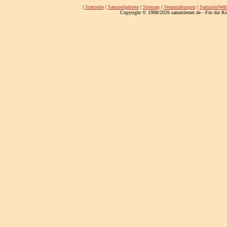
|
Startseite
|
Sammelgebiete
|
Sitemap
|
Veranstaltungen
|
SammlerWelt
Copyright © 1998/2026 sammlernet.de - Für die Ri