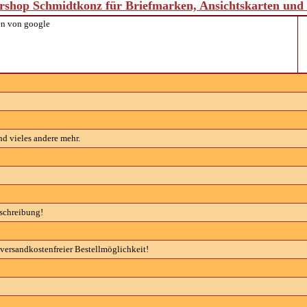
shop Schmidtkonz für Briefmarken, Ansichtskarten un
n von google
d vieles andere mehr.
eschreibung!
versandkostenfreier Bestellmöglichkeit!