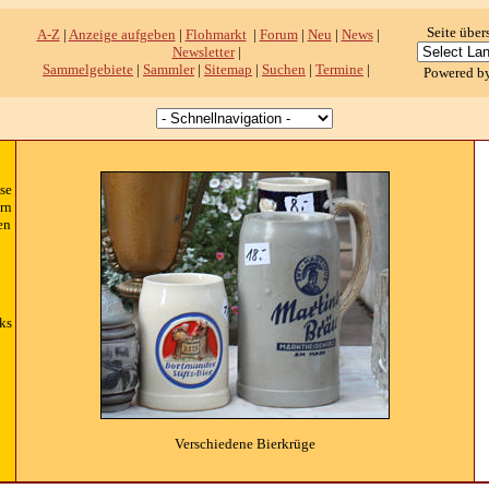
Seite über
A-Z
|
Anzeige aufgeben
|
Flohmarkt
|
Forum
|
Neu
|
News
|
Newsletter
|
Sammelgebiete
|
Sammler
|
Sitemap
|
Suchen
|
Termine
|
Powered b
se
rn
en
ks
Verschiedene Bierkrüge