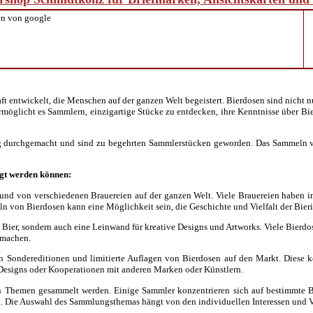
n von google
entwickelt, die Menschen auf der ganzen Welt begeistert. Bierdosen sind nicht nur
rmöglicht es Sammlern, einzigartige Stücke zu entdecken, ihre Kenntnisse über B
g durchgemacht und sind zu begehrten Sammlerstücken geworden. Das Sammeln von
igt werden können:
nd von verschiedenen Brauereien auf der ganzen Welt. Viele Brauereien haben im 
von Bierdosen kann eine Möglichkeit sein, die Geschichte und Vielfalt der Bieri
 Bier, sondern auch eine Leinwand für kreative Designs und Artworks. Viele Bierdos
 machen.
en Sondereditionen und limitierte Auflagen von Bierdosen auf den Markt. Diese
Designs oder Kooperationen mit anderen Marken oder Künstlern.
Themen gesammelt werden. Einige Sammler konzentrieren sich auf bestimmte Bra
n. Die Auswahl des Sammlungsthemas hängt von den individuellen Interessen und V