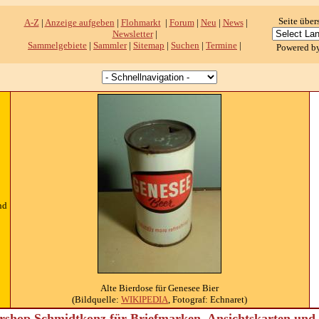
Seite über
A-Z
|
Anzeige aufgeben
|
Flohmarkt
|
Forum
|
Neu
|
News
|
Newsletter
|
Sammelgebiete
|
Sammler
|
Sitemap
|
Suchen
|
Termine
|
Powered b
nd
Alte Bierdose für Genesee Bier
(Bildquelle:
WIKIPEDIA
, Fotograf: Echnaret)
shop Schmidtkonz für Briefmarken, Ansichtskarten un