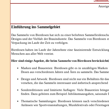
Anzeige
Einführung ins Sammelgebiet
Das Sammeln von Bierdosen hat sich zu einer beliebten Sammelleidenschaft 
Designs und der Vielfalt der Brauindustrie. Das Sammeln von Bierdosen e
Verpackung im Laufe der Zeit zu verfolgen.
Bierdosen haben im Laufe der Jahrzehnte eine faszinierende Entwicklun
Menschen aus aller Welt vereint.
Hier sind einige Aspekte, die beim Sammeln von Bierdosen berücksicht
Marken und Brauereien: Bierdosen gibt es in unzähligen Marken u
Dosen aus verschiedenen Jahren und Ären zu sammeln. Das Sammeln 
Design und Artwork: Bierdosen sind nicht nur ein Behältnis für das
versehen, die das Sammeln interessant und ästhetisch ansprechend
Sondereditionen und limitierte Auflagen: Viele Brauereien bring
finden. Dazu gehören zum Beispiel Jubiläumsausgaben, saisonale 
Thematische Sammlungen: Bierdosen können nach verschiedenen 
Anlässen wie Sportveranstaltungen, Musikfestivals oder Feiertage