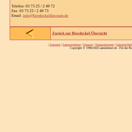
Telefon: 03 73 25 / 2 49 72
Fax: 03 73 25 / 2 49 73
Email:
info@bierdeckeldiscount.de
Zurück zur Bierdeckel-Übersicht
|
Startseite
|
Sammelgebiete
|
Sitemap
|
Veranstaltungen
|
SammlerWelt
Copyright © 1998/2026 sammlernet.de - Für die Ri