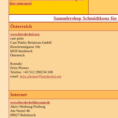
hier eintragen!
Sammlershop Schmidtkonz für 
Österreich
www.bierdeckel.org
care print
Care Public Relations GmbH
Kirschentalgasse 10e
6020 Innsbruck
Österreich
Kontakt:
Felix Pleines
Telefon: +43 512 290234 100
email:
felix.pleines@bierdeckel.org
Internet
www.bierdeckeldiscount.de
Aktiv-Werbung-Freiberg
Am Viertel 4b
09627 Bobritzsch