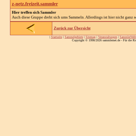
z-netz.freizeit.sammler
Hier treffen sich Sammler
Auch diese Gruppe dreht sich ums Sammeln. Allerdings ist hier nicht ganz so
Zurück zur Übersicht
|
Startseite
|
Sammelgebiete
|
Sitemap
|
Veranstaltungen
|
SammlerWelt
Copyright © 1998/2026 sammlernet.de - Für die Ri