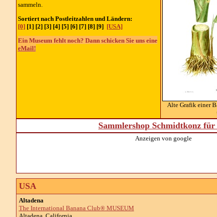
sammeln.
Sortiert nach Postleitzahlen und Ländern:
[0]
[1] [2] [3] [4] [5] [6] [7] [8] [9]
[USA]
Ein Museum fehlt noch? Dann schicken Sie uns eine
eMail!
Alte Grafik einer
Sammlershop Schmidtkonz für 
Anzeigen von google
USA
Altadena
The International Banana Club® MUSEUM
Altadena, California