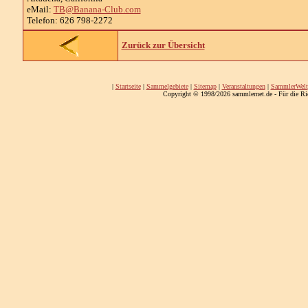
eMail:
TB@Banana-Club.com
Telefon: 626 798-2272
Zurück zur Übersicht
|
Startseite
|
Sammelgebiete
|
Sitemap
|
Veranstaltungen
|
SammlerWelt
Copyright © 1998/2026 sammlernet.de - Für die Ri