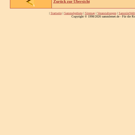
Zurück zur Übersicht
|
Startseite
|
Sammelgebiete
|
Sitemap
|
Veranstaltungen
|
SammlerWelt
Copyright © 1998/2026 sammlernet.de - Für die Ri