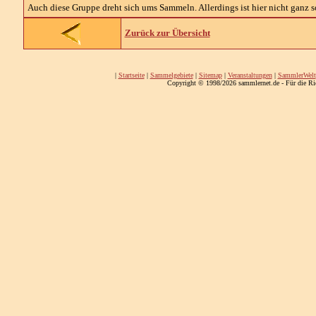
Auch diese Gruppe dreht sich ums Sammeln. Allerdings ist hier nicht ganz so
Zurück zur Übersicht
|
Startseite
|
Sammelgebiete
|
Sitemap
|
Veranstaltungen
|
SammlerWelt
Copyright © 1998/2026 sammlernet.de - Für die Ri