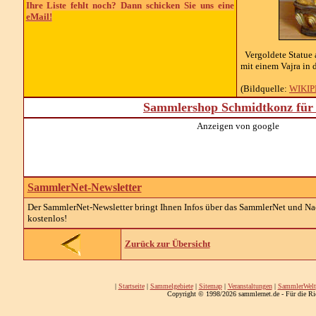
Ihre Liste fehlt noch? Dann schicken Sie uns eine
eMail!
Vergoldete Statue 
mit einem Vajra in 
(Bildquelle:
WIKIP
Sammlershop Schmidtkonz für 
Anzeigen von google
SammlerNet-Newsletter
Der SammlerNet-Newsletter bringt Ihnen Infos über das SammlerNet und Nach
kostenlos!
Zurück zur Übersicht
|
Startseite
|
Sammelgebiete
|
Sitemap
|
Veranstaltungen
|
SammlerWelt
Copyright © 1998/2026 sammlernet.de - Für die Ri