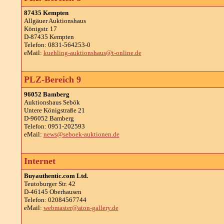
87435 Kempten
Allgäuer Auktionshaus
Königstr. 17
D-87435 Kempten
Telefon: 0831-564253-0
eMail:
kuehling-auktionshaus@t-online.de
PLZ-Bereich 9
96052 Bamberg
Auktionshaus Sebök
Untere Königstraße 21
D-96052 Bamberg
Telefon: 0951-202593
eMail:
news@seboek-auktionen.de
Internet
Buyauthentic.com Ltd.
Teutoburger Str. 42
D-46145 Oberhausen
Telefon: 02084567744
eMail:
webmaster@aton-gallery.de