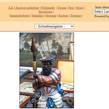
Seite über
A-Z
|
Anzeige aufgeben
|
Flohmarkt
|
Forum
|
Neu
|
News
|
Newsletter
|
Sammelgebiete
|
Sammler
|
Sitemap
|
Suchen
|
Termine
|
Powered b