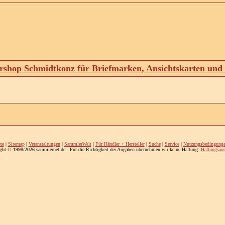
shop Schmidtkonz für Briefmarken, Ansichtskarten un
te
|
Sitemap
|
Veranstaltungen
|
SammlerWelt
|
Für Händler + Hersteller
|
Suche
|
Service
|
Nutzungsbedingung
ght © 1998/2026 sammlernet.de - Für die Richtigkeit der Angaben übernehmen wir keine Haftung:
Haftungsaus