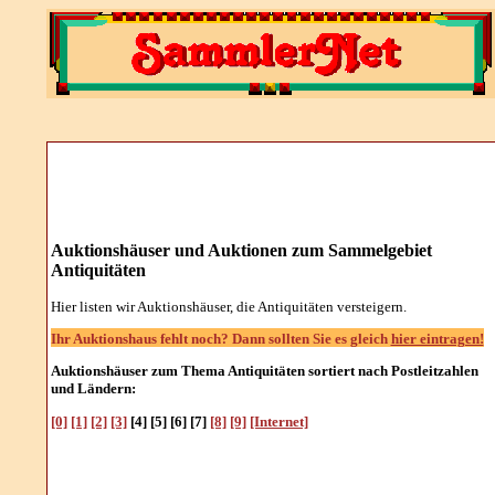
Auktionshäuser und Auktionen zum Sammelgebiet
Antiquitäten
Hier listen wir Auktionshäuser, die Antiquitäten versteigern.
Ihr Auktionshaus fehlt noch? Dann sollten Sie es gleich
hier eintragen!
Auktionshäuser zum Thema Antiquitäten sortiert nach Postleitzahlen
und Ländern:
[0]
[1]
[2]
[3]
[4] [5] [6] [7]
[8]
[9]
[Internet]