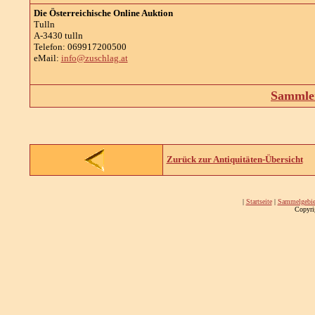
Die Österreichische Online Auktion
Tulln
A-3430 tulln
Telefon: 069917200500
eMail:
info@zuschlag.at
Sammler
Zurück zur Antiquitäten-Übersicht
|
Startseite
|
Sammelgebie
Copyri