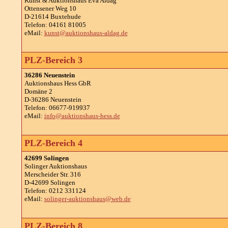
Kunst & Auktionshaus Eva Aldag
Ottensener Weg 10
D-21614 Buxtehude
Telefon: 04161 81005
eMail:
kunst@auktionshaus-aldag.de
PLZ-Bereich 3
36286 Neuenstein
Auktionshaus Hess GbR
Domäne 2
D-36286 Neuenstein
Telefon: 06677-919937
eMail:
info@auktionshaus-hess.de
PLZ-Bereich 4
42699 Solingen
Solinger Auktionshaus
Merscheider Str. 316
D-42699 Solingen
Telefon: 0212 331124
eMail:
solinger-auktionshaus@web.de
PLZ-Bereich 8