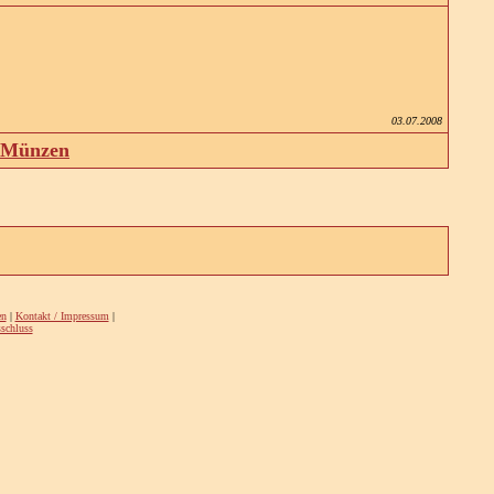
03.07.2008
d Münzen
en
|
Kontakt / Impressum
|
schluss