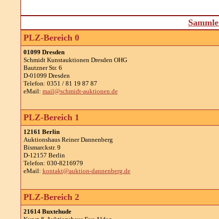
Sammler
PLZ-Bereich 0
01099 Dresden
Schmidt Kunstauktionen Dresden OHG
Bautzner Str. 6
D-01099 Dresden
Telefon: 0351 / 81 19 87 87
eMail:
mail@schmidt-auktionen.de
PLZ-Bereich 1
12161 Berlin
Auktionshaus Reiner Dannenberg
Bismarckstr. 9
D-12157 Berlin
Telefon: 030-8216979
eMail:
kontakt@auktion-dannenberg.de
PLZ-Bereich 2
21614 Buxtehude