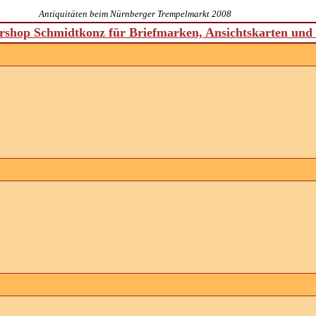
Antiquitäten beim Nürnberger Trempelmarkt 2008
shop Schmidtkonz für Briefmarken, Ansichtskarten un