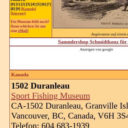
[0] [1] [2] [3] [4] [5] [6] [7]
[8] [9]
[Kanada]
[Internet]
Ein Museum fehlt noch?
Dann schicken Sie uns
eine
eMail!
Anglerszene auf einem a
Sammlershop Schmidtkonz für 
Anzeigen von google
Kanada
1502 Duranleau
Sport Fishing Museum
CA-1502 Duranleau, Granville Is
Vancouver, BC, Canada, V6H 3S
Telefon: 604 683-1939