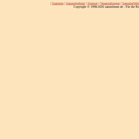
|
Startseite
|
Sammelgebiete
|
Sitemap
|
Veranstaltungen
|
SammlerWelt
Copyright © 1998/2026 sammlernet.de - Für die Ri