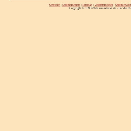
|
Startseite
|
Sammelgebiete
|
Sitemap
|
Veranstaltungen
|
SammlerWelt
Copyright © 1998/2026 sammlernet.de - Für die Ri