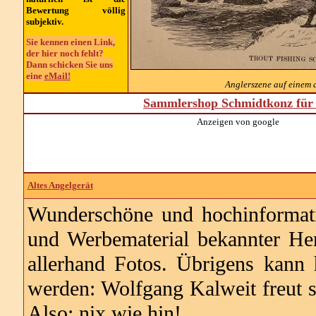
Bewertung völlig
subjektiv.
Sie kennen einen Link,
der hier noch fehlt?
Dann schicken Sie uns
eine
eMail!
Anglerszene auf einem a
Sammlershop Schmidtkonz für 
Anzeigen von google
Altes Angelgerät
Wunderschöne und hochinformativ
und Werbematerial bekannter Her
allerhand Fotos. Übrigens kann
werden: Wolfgang Kalweit freut s
Also: nix wie hin!