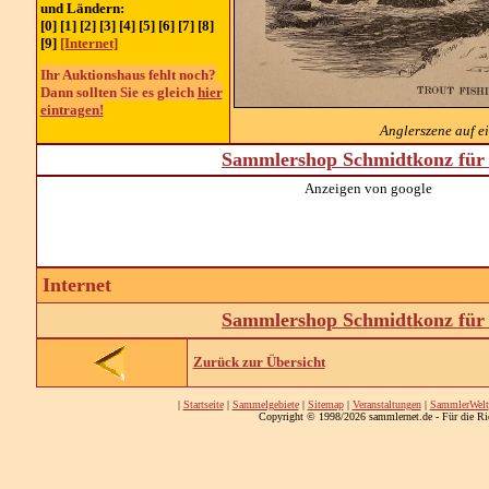
und Ländern:
[0] [1] [2] [3] [4] [5] [6] [7] [8]
[9]
[Internet]
Ihr Auktionshaus fehlt noch?
Dann sollten Sie es gleich
hier
eintragen!
Anglerszene auf ei
Sammlershop Schmidtkonz für 
Anzeigen von google
Internet
Sammlershop Schmidtkonz für 
Zurück zur Übersicht
|
Startseite
|
Sammelgebiete
|
Sitemap
|
Veranstaltungen
|
SammlerWelt
Copyright © 1998/2026 sammlernet.de - Für die Ri