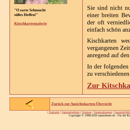
Sie sind nicht nu
"O zarte Sehnsucht
einer breiten Be
süßes Hoffen!"
der oft vernied
Kitschkartengalerie
einfach schön an
Kischkarten we
vergangenen Zeit
anregend auf den
In der folgenden
zu verschiedene
Z
ur Kitschka
Zurück zur Ansichtskarten-Übersicht
|
Startseite
|
Sammelgebiete
|
Sitemap
|
Veranstaltungen
|
SammlerWelt
Copyright © 1998/2026 sammlernet.de - Für die Ri