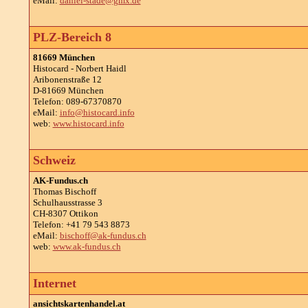
eMail:
daniel-stade@gmx.de
PLZ-Bereich 8
81669 München
Histocard - Norbert Haidl
Aribonenstraße 12
D-81669 München
Telefon: 089-67370870
eMail:
info@histocard.info
web:
www.histocard.info
Schweiz
AK-Fundus.ch
Thomas Bischoff
Schulhausstrasse 3
CH-8307 Ottikon
Telefon: +41 79 543 8873
eMail:
bischoff@ak-fundus.ch
web:
www.ak-fundus.ch
Internet
ansichtskartenhandel.at