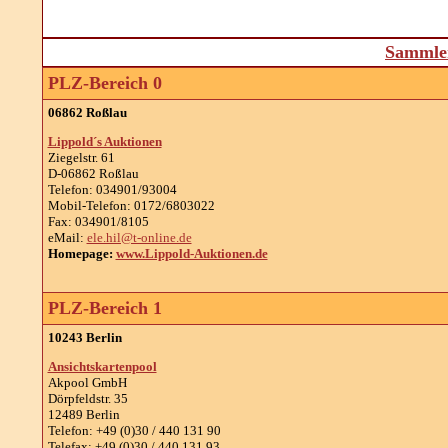
Sammler
PLZ-Bereich 0
06862 Roßlau
Lippold´s Auktionen
Ziegelstr. 61
D-06862 Roßlau
Telefon: 034901/93004
Mobil-Telefon: 0172/6803022
Fax: 034901/8105
eMail:
ele.hil@t-online.de
Homepage:
www.Lippold-Auktionen.de
PLZ-Bereich 1
10243 Berlin
Ansichtskartenpool
Akpool GmbH
Dörpfeldstr. 35
12489 Berlin
Telefon: +49 (0)30 / 440 131 90
Telefax: +49 (0)30 / 440 131 93