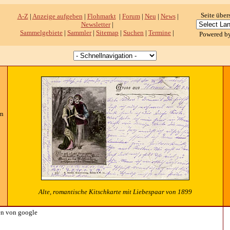
Seite über
A-Z
|
Anzeige aufgeben
|
Flohmarkt
|
Forum
|
Neu
|
News
|
Newsletter
|
Sammelgebiete
|
Sammler
|
Sitemap
|
Suchen
|
Termine
|
Powered b
rn
Alte, romantische Kitschkarte mit Liebespaar von 1899
n von google