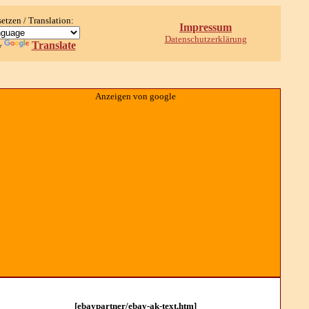
setzen / Translation:
Impressum
Datenschutzerklärung
Translate
y
Anzeigen von google
[ebaypartner/ebay-ak-text.htm]