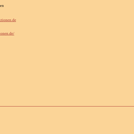
en
tionen.de
ionen.de/