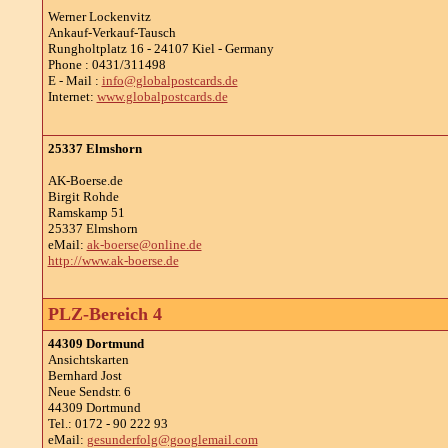
Werner Lockenvitz
Ankauf-Verkauf-Tausch
Rungholtplatz 16 - 24107 Kiel - Germany
Phone : 0431/311498
E - Mail :
info@globalpostcards.de
Internet:
www.globalpostcards.de
25337 Elmshorn
AK-Boerse.de
Birgit Rohde
Ramskamp 51
25337 Elmshorn
eMail:
ak-boerse@online.de
http://www.ak-boerse.de
PLZ-Bereich 4
44309 Dortmund
Ansichtskarten
Bernhard Jost
Neue Sendstr. 6
44309 Dortmund
Tel.: 0172 - 90 222 93
eMail:
gesunderfolg@googlemail.com