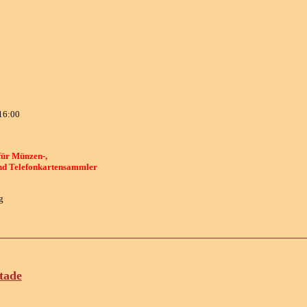
16:00
für Münzen-,
und Telefonkartensammler
g
tade