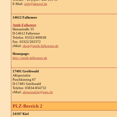
E-Mail:
info@akpool.de
14612 Falkensee
Antik-Falkensee
Hansastraße 35
D-14612 Falkensee
Telefon: 03322/400038
Fax: 03322/202372
eMail:
shop@antik-falkensee.de
Homepage:
http://antik-falkensee.de
17491 Greifswald
AKspezialist
Puschkinring 67
D-17491 Greifswald
Telefon: 03834-854732
eMail:
akspezialist@gmx.de
PLZ-Bereich 2
24107 Kiel