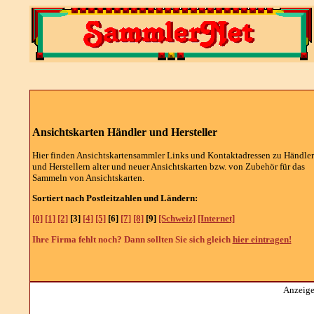
Ansichtskarten Händler und Hersteller
Hier finden Ansichtskartensammler Links und Kontaktadressen zu Händle
und Herstellern alter und neuer Ansichtskarten bzw. von Zubehör für das
Sammeln von Ansichtskarten.
Sortiert nach Postleitzahlen und Ländern:
[0]
[1]
[2]
[3]
[4]
[5]
[6]
[7]
[8]
[9]
[Schweiz]
[Internet]
Ihre Firma fehlt noch? Dann sollten Sie sich gleich
hier eintragen!
Anzeige