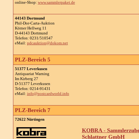
online-Shop:
www.sammlerpaket.de
44143 Dortmund
Phil-Dor-Carta-Auktion
Körner Hellweg 11
D-44143 Dortmund
Telefon: 0231/510547
eMail:
pdcauktion@dokom.net
PLZ-Bereich 5
51377 Leverkusen
Antiquariat Warning
Im Kirberg 27
D-51377 Leverkusen
Telefon: 0214-91431
eMail:
info@postcardworld.info
PLZ-Bereich 7
72622 Nürtingen
KOBRA - Sammlerzube
Schlattner GmbH