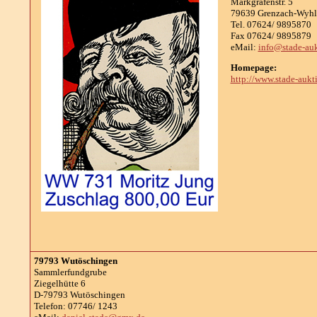
Markgrafenstr. 5
79639 Grenzach-Wyhl
Tel. 07624/ 9895870
Fax 07624/ 9895879
eMail:
info@stade-auk
Homepage:
http://www.stade-aukt
79793 Wutöschingen
Sammlerfundgrube
Ziegelhütte 6
D-79793 Wutöschingen
Telefon: 07746/ 1243