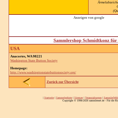
Ärmelabzeiche
(Qu
Anzeigen von google
Sammlershop Schmidtkonz für 
USA
Anacortes, WA 98221
Washington State Button Society
Homepage:
http://www.washingtonstatebuttonsociety.org/
Zurück zur Übersicht
|
Startseite
|
Sammelgebiete
|
Sitemap
|
Veranstaltungen
|
SammlerWelt
Copyright © 1998/2026 sammlernet.de - Für die Ri