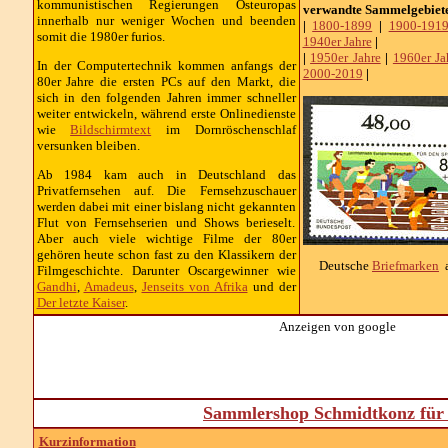
kommunistischen Regierungen Osteuropas
verwandte Sammelgebiet
innerhalb nur weniger Wochen und beenden
|
1800-1899
|
1900-191
somit die 1980er furios.
1940er Jahre
|
|
1950er Jahre
|
1960er Ja
In der Computertechnik kommen anfangs der
2000-2019
|
80er Jahre die ersten PCs auf den Markt, die
sich in den folgenden Jahren immer schneller
weiter entwickeln, während erste Onlinedienste
wie
Bildschirmtext
im Dornröschenschlaf
versunken bleiben.
Ab 1984 kam auch in Deutschland das
Privatfernsehen auf. Die Fernsehzuschauer
werden dabei mit einer bislang nicht gekannten
Flut von Fernsehserien und Shows berieselt.
Aber auch viele wichtige Filme der 80er
gehören heute schon fast zu den Klassikern der
Deutsche
Briefmarken
a
Filmgeschichte. Darunter Oscargewinner wie
Gandhi
,
Amadeus
,
Jenseits von Afrika
und der
Der letzte Kaiser
.
Anzeigen von google
Sammlershop Schmidtkonz für 
Kurzinformation