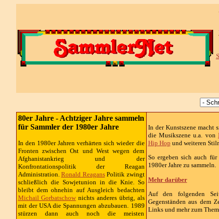
S
80er Jahre - Achtziger Jahre sammeln
für Sammler der 1980er Jahre
In der Kunstszene macht 
die Musikszene u.a. von
In den 1980er Jahren verhärten sich wieder die
Hip Hop
und weiteren Stilr
Fronten zwischen Ost und West wegen dem
So ergeben sich auch für
Afghanistankrieg und der
1980er Jahre zu sammeln.
Konfrontationspolitik der Reagan
Administration.
Ronald Reagans
Politik zwingt
Mehr darüber
schließlich die Sowjetunion in die Knie. So
bleibt dem ohnehin auf Ausgleich bedachten
Auf den folgenden Se
Michail Gorbatschow
nichts anderes übrig, als
Gegenständen aus dem Ze
mit der USA die Spannungen abzubauen. 1989
Links und mehr zum Thema
stürzen dann auch noch die meisten