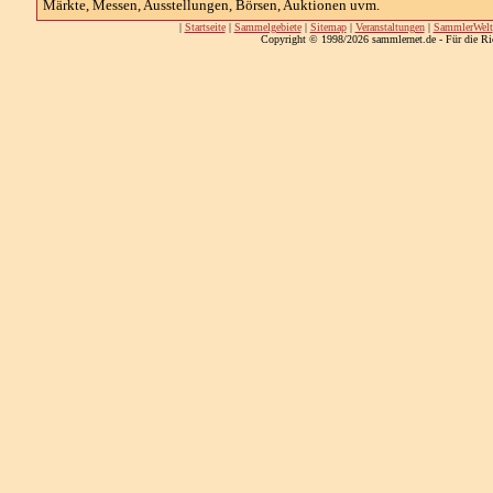
Märkte, Messen, Ausstellungen, Börsen, Auktionen uvm.
|
Startseite
|
Sammelgebiete
|
Sitemap
|
Veranstaltungen
|
SammlerWelt
Copyright © 1998/2026 sammlernet.de - Für die Ri