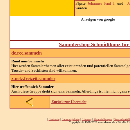
Päpste
Johannes Paul I.
und
J
wurden.
Anzeigen von google
Sammlershop Schmidtkonz für 
de.rec.sammeln
Rund ums Sammeln
Hier werden Sammlerthemen aller existierenden und potentiellen Sammelg
Tausch- und Suchlisten sind willkommen.
z-netz.freizeit.sammler
Hier treffen sich Sammler
Auch diese Gruppe dreht sich ums Sammeln. Allerdings ist hier nicht ganz so
Zurück zur Übersicht
|
Startseite
|
Sammelgebiete
|
Sitemap
|
Veranstaltungen
|
SammlerWelt
Copyright © 1998/2026 sammlernet.de - Für die Ri