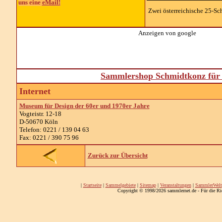
uns eine
eMail!
Zwei österreichische 25-Sc
Anzeigen von google
Sammlershop Schmidtkonz für 
Internet
Museum für Design der 60er und 1970er Jahre
Vogteistr. 12-18
D-50670 Köln
Telefon: 0221 / 139 04 63
Fax: 0221 / 390 75 96
Zurück zur Übersicht
|
Startseite
|
Sammelgebiete
|
Sitemap
|
Veranstaltungen
|
SammlerWelt
Copyright © 1998/2026 sammlernet.de - Für die Ri